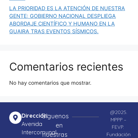
LA PRIORIDAD ES LA ATENCIÓN DE NUESTRA
GENTE: GOBIERNO NACIONAL DESPLIEGA
ABORDAJE CIENTÍFICO Y HUMANO EN LA
GUAIRA TRAS EVENTOS SÍSMICOS.
Comentarios recientes
No hay comentarios que mostrar.
@2025.
Dirección:
Síguenos
MPPP –
Avenida
en
FEVP.
Intercomunal
nuestras
Fundación