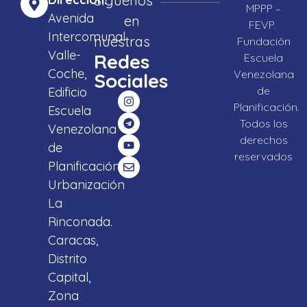
Síguenos
MPPP –
Avenida
en
FEVP.
Intercomunal
nuestras
Fundación
Valle-
Redes
Escuela
Coche,
Venezolana
Sociales
de
Edificio
Planificación.
Escuela
Todos los
Venezolana
derechos
de
reservados
Planificación,
Urbanización
La
Rinconada.
Caracas,
Distrito
Capital,
Zona