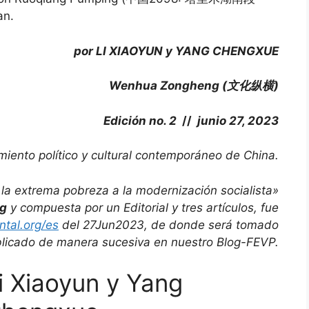
an.
por
LI XIAOYUN y YANG CHENGXUE
Wenhua Zongheng (
文化
纵横
)
Edición no. 2
//
junio 27, 2023
iento político y cultural contemporáneo de China.
 la extrema pobreza a la modernización socialista»
g
y compuesta por un Editorial y tres artículos, fue
ntal.org/es
del 27Jun2023, de donde
será tomado
ublicado de manera sucesiva en nuestro Blog-FEVP
.
i Xiaoyun y Yang