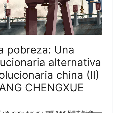
la pobreza: Una
ucionaria alternativa
olucionaria china (II)
 YANG CHENGXUE
stación Ruoqiang Pumping (中国2098: 塔里木湖南段——