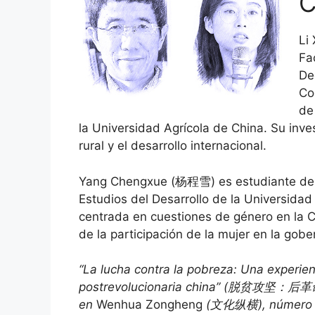
C
Li
Fa
De
Co
de
la Universidad Agrícola de China. Su inves
rural y el desarrollo internacional.
Yang Chengxue (杨程雪) es estudiante de 
Estudios del Desarrollo de la Universidad
centrada en cuestiones de género en la C
de la participación de la mujer en la gobe
“La lucha contra la pobreza: Una experienc
postrevolucionaria china” (脱贫攻坚：后
en
Wenhua Zongheng
(文化纵横), número 3 