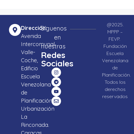
@2025.
Dirección:
Síguenos
MPPP –
Avenida
en
FEVP.
Intercomunal
nuestras
Fundación
Valle-
Redes
Escuela
Coche,
Venezolana
Sociales
de
Edificio
Planificación.
Escuela
Todos los
Venezolana
derechos
de
reservados
Planificación,
Urbanización
La
Rinconada.
Caracas,