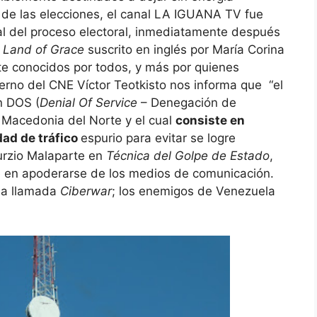
de las elecciones, el canal LA IGUANA TV fue
al del proceso electoral, inmediatamente después
a
Land of Grace
suscrito en inglés por María Corina
 conocidos por todos, y más por quienes
terno del CNE Víctor Teotkisto nos informa que “el
n DOS (
Denial Of Service
– Denegación de
e Macedonia del Norte y el cual
consiste en
dad de tráfico
espurio para evitar se logre
Curzio Malaparte en
Técnica del Golpe de Estado
,
te en apoderarse de los medios de comunicación.
 la llamada
Ciberwar
; los enemigos de Venezuela