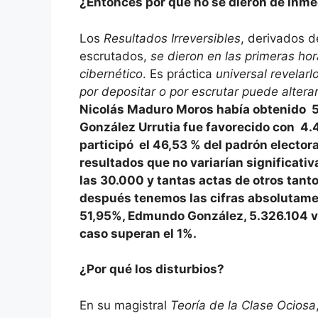
¿Entonces por qué no se dieron de inme
Los
Resultados Irreversibles
, derivados d
escrutados,
se dieron en las primeras hor
cibernético
. Es práctica
universal revelar
por depositar o por escrutar puede alterar
Nicolás Maduro Moros había obtenido 5
González Urrutia fue favorecido con 4.
participó el 46,53 % del padrón elector
resultados que no variarían significati
las 30.000 y tantas actas de otros tanto
después tenemos las cifras absolutamen
51,95%, Edmundo González, 5.326.104 v
caso superan el 1%.
¿Por qué los disturbios?
En su magistral
Teoría de la Clase Ociosa