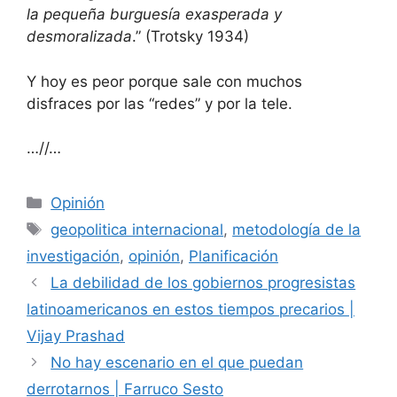
la pequeña burguesía exasperada y
desmoralizada
.” (Trotsky 1934)
Y hoy es peor porque sale con muchos
disfraces por las “redes” y por la tele.
…//…
Opinión
geopolitica internacional
,
metodología de la
investigación
,
opinión
,
Planificación
La debilidad de los gobiernos progresistas
latinoamericanos en estos tiempos precarios |
Vijay Prashad
No hay escenario en el que puedan
derrotarnos | Farruco Sesto