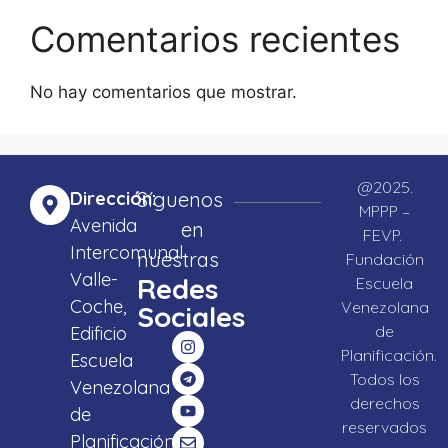
Comentarios recientes
No hay comentarios que mostrar.
@2025.
Dirección:
Síguenos
MPPP –
Avenida
en
FEVP.
Intercomunal
nuestras
Fundación
Valle-
Redes
Escuela
Coche,
Venezolana
Sociales
de
Edificio
Planificación.
Escuela
Todos los
Venezolana
derechos
de
reservados
Planificación,