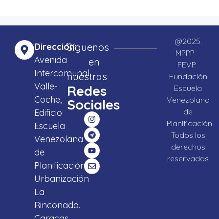
@2025.
Dirección:
Síguenos
MPPP –
Avenida
en
FEVP.
Intercomunal
nuestras
Fundación
Valle-
Redes
Escuela
Coche,
Venezolana
Sociales
de
Edificio
Planificación.
Escuela
Todos los
Venezolana
derechos
de
reservados
Planificación,
Urbanización
La
Rinconada.
Caracas,