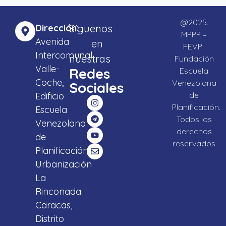
@2025.
Dirección:
Síguenos
MPPP –
Avenida
en
FEVP.
Intercomunal
nuestras
Fundación
Valle-
Redes
Escuela
Coche,
Venezolana
Sociales
de
Edificio
Planificación.
Escuela
Todos los
Venezolana
derechos
de
reservados
Planificación,
Urbanización
La
Rinconada.
Caracas,
Distrito