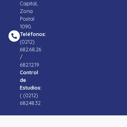
Capital,
Zona
Postal
1090.
Teléfonos:
(0212)
682.68.26
/
682.12.19
Control
de
Estudios:
( (0212)
682.48.32