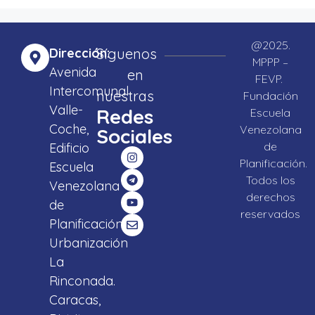
@2025.
Dirección:
Síguenos
MPPP –
Avenida
en
FEVP.
Intercomunal
nuestras
Fundación
Valle-
Redes
Escuela
Coche,
Venezolana
Sociales
de
Edificio
Planificación.
Escuela
Todos los
Venezolana
derechos
de
reservados
Planificación,
Urbanización
La
Rinconada.
Caracas,