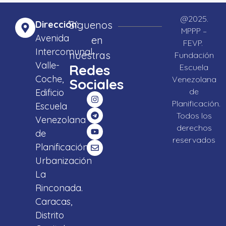
@2025.
Dirección:
Síguenos
MPPP –
Avenida
en
FEVP.
Intercomunal
nuestras
Fundación
Valle-
Redes
Escuela
Coche,
Venezolana
Sociales
de
Edificio
Planificación.
Escuela
Todos los
Venezolana
derechos
de
reservados
Planificación,
Urbanización
La
Rinconada.
Caracas,
Distrito