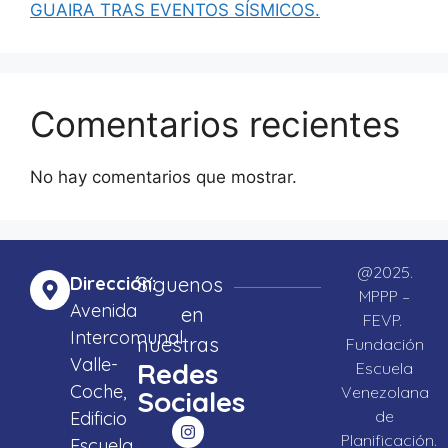
GUAIRA TRAS EVENTOS SÍSMICOS.
Comentarios recientes
No hay comentarios que mostrar.
@2025.
Dirección:
Síguenos
MPPP –
Avenida
en
FEVP.
Intercomunal
nuestras
Fundación
Valle-
Redes
Escuela
Coche,
Venezolana
Sociales
de
Edificio
Planificación.
Escuela