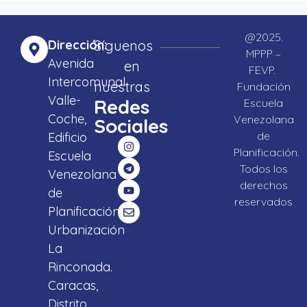
@2025.
Dirección:
Síguenos
MPPP –
Avenida
en
FEVP.
Intercomunal
nuestras
Fundación
Valle-
Redes
Escuela
Coche,
Venezolana
Sociales
de
Edificio
Planificación.
Escuela
Todos los
Venezolana
derechos
de
reservados
Planificación,
Urbanización
La
Rinconada.
Caracas,
Distrito