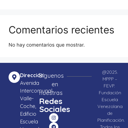
Comentarios recientes
No hay comentarios que mostrar.
@2025.
Dirección:
Síguenos
MPPP –
Avenida
en
FEVP.
Intercomunal
nuestras
Fundación
Valle-
Redes
Escuela
Coche,
Venezolana
Sociales
de
Edificio
Planificación.
Escuela
Todos los