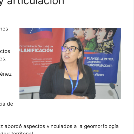
y articulación
ones
ectos
es.
ménez
cia de
ez abordó aspectos vinculados a la geomorfología
dad territorial.