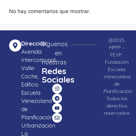
No hay comentarios que mostrar.
@2025.
Dirección:
Síguenos
MPPP –
Avenida
en
FEVP.
Intercomunal
nuestras
Fundación
Valle-
Redes
Escuela
Coche,
Venezolana
Sociales
de
Edificio
Planificación.
Escuela
Todos los
Venezolana
derechos
de
reservados
Planificación,
Urbanización
La