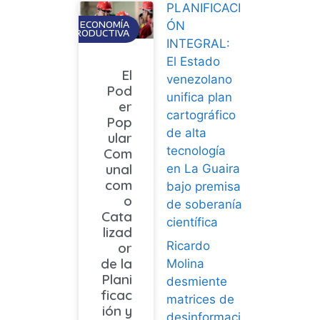
PLANIFICACI
ÓN
ECONOMÍA
PRODUCTIVA
INTEGRAL:
El Estado
El
venezolano
Pod
unifica plan
er
cartográfico
Pop
de alta
ular
tecnología
Com
unal
en La Guaira
com
bajo premisa
o
de soberanía
Cata
científica
lizad
Ricardo
or
de la
Molina
Plani
desmiente
ficac
matrices de
ión y
desinformaci