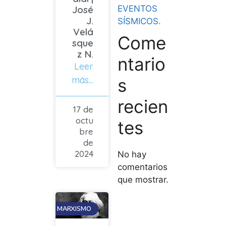
José
EVENTOS
J.
SÍSMICOS.
Velá
Come
sque
z N.
ntario
Leer
más...
s
recien
17 de
octu
tes
bre
de
2024
No hay
comentarios
que mostrar.
MARXISMO