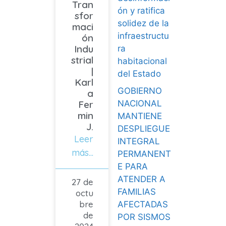
Tran
ón y ratifica
sfor
solidez de la
maci
infraestructu
ón
Indu
ra
strial
habitacional
|
del Estado
Karl
GOBIERNO
a
NACIONAL
Fer
min
MANTIENE
J.
DESPLIEGUE
Leer
INTEGRAL
más...
PERMANENT
E PARA
ATENDER A
27 de
FAMILIAS
octu
bre
AFECTADAS
de
POR SISMOS