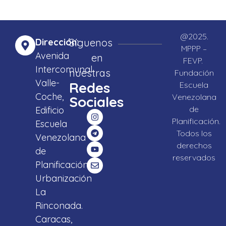
@2025.
Dirección:
Síguenos
MPPP –
Avenida
en
FEVP.
Intercomunal
nuestras
Fundación
Valle-
Redes
Escuela
Coche,
Venezolana
Sociales
de
Edificio
Planificación.
Escuela
Todos los
Venezolana
derechos
de
reservados
Planificación,
Urbanización
La
Rinconada.
Caracas,