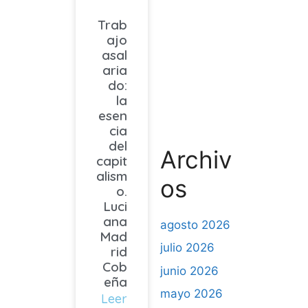
Trab
ajo
asal
aria
do:
la
esen
cia
del
Archiv
capit
alism
os
o.
Luci
ana
agosto 2026
Mad
julio 2026
rid
Cob
junio 2026
eña
mayo 2026
Leer