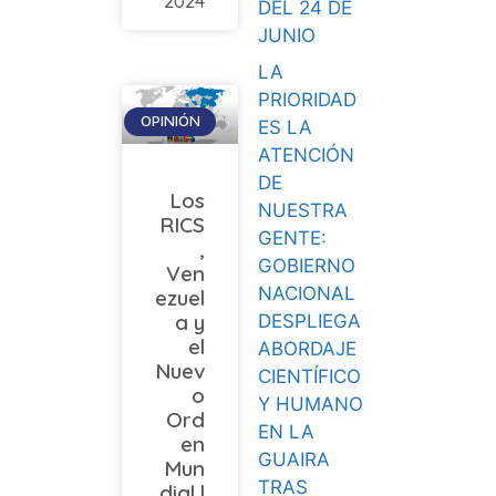
2024
DEL 24 DE
JUNIO
LA
PRIORIDAD
OPINIÓN
ES LA
ATENCIÓN
DE
Los
NUESTRA
RICS
GENTE:
,
GOBIERNO
Ven
NACIONAL
ezuel
a y
DESPLIEGA
el
ABORDAJE
Nuev
CIENTÍFICO
o
Y HUMANO
Ord
EN LA
en
GUAIRA
Mun
TRAS
dial |