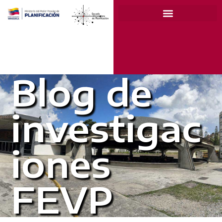
Blog de
investigac
iones
FEVP