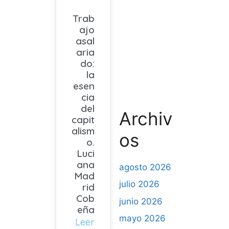
Trab
ajo
asal
aria
do:
la
esen
cia
del
Archiv
capit
alism
os
o.
Luci
ana
agosto 2026
Mad
julio 2026
rid
Cob
junio 2026
eña
mayo 2026
Leer