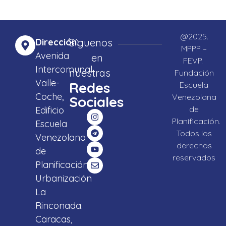
@2025.
Dirección:
Síguenos
MPPP –
Avenida
en
FEVP.
Intercomunal
nuestras
Fundación
Valle-
Redes
Escuela
Coche,
Venezolana
Sociales
de
Edificio
Planificación.
Escuela
Todos los
Venezolana
derechos
de
reservados
Planificación,
Urbanización
La
Rinconada.
Caracas,