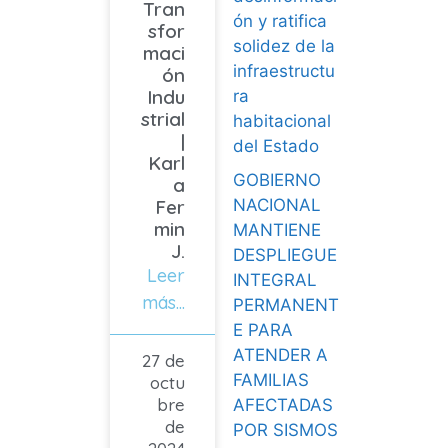
Tran
ón y ratifica
sfor
solidez de la
maci
infraestructu
ón
Indu
ra
strial
habitacional
|
del Estado
Karl
GOBIERNO
a
NACIONAL
Fer
min
MANTIENE
J.
DESPLIEGUE
Leer
INTEGRAL
más...
PERMANENT
E PARA
ATENDER A
27 de
FAMILIAS
octu
bre
AFECTADAS
de
POR SISMOS