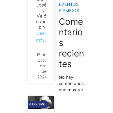
José
EVENTOS
J.
SÍSMICOS.
Velá
Come
sque
z N.
ntario
Leer
más...
s
recien
17 de
octu
tes
bre
de
2024
No hay
comentarios
que mostrar.
MARXISMO