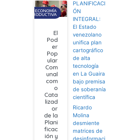
PLANIFICACI
ÓN
ECONOMÍA
PRODUCTIVA
INTEGRAL:
El Estado
El
venezolano
Pod
unifica plan
er
cartográfico
Pop
de alta
ular
tecnología
Com
unal
en La Guaira
com
bajo premisa
o
de soberanía
Cata
científica
lizad
Ricardo
or
de la
Molina
Plani
desmiente
ficac
matrices de
ión y
desinformaci