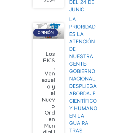
2024
DEL 24 DE
JUNIO
LA
PRIORIDAD
OPINIÓN
ES LA
ATENCIÓN
DE
Los
NUESTRA
RICS
GENTE:
,
GOBIERNO
Ven
NACIONAL
ezuel
a y
DESPLIEGA
el
ABORDAJE
Nuev
CIENTÍFICO
o
Y HUMANO
Ord
EN LA
en
GUAIRA
Mun
TRAS
dial |