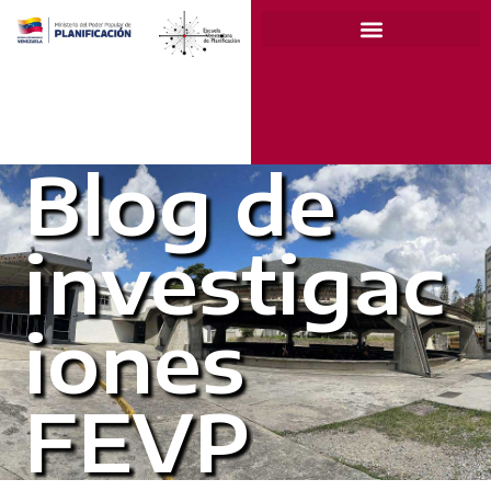
Blog de
investigac
iones
FEVP