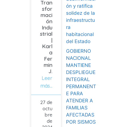
Tran
ón y ratifica
sfor
solidez de la
maci
infraestructu
ón
Indu
ra
strial
habitacional
|
del Estado
Karl
GOBIERNO
a
NACIONAL
Fer
min
MANTIENE
J.
DESPLIEGUE
Leer
INTEGRAL
más...
PERMANENT
E PARA
ATENDER A
27 de
FAMILIAS
octu
bre
AFECTADAS
de
POR SISMOS