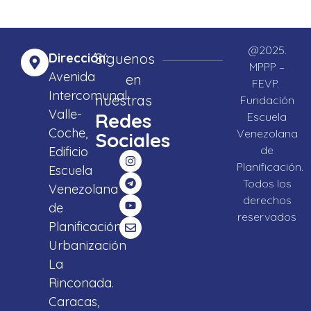
@2025.
Dirección:
Síguenos
MPPP –
Avenida
en
FEVP.
Intercomunal
nuestras
Fundación
Valle-
Redes
Escuela
Coche,
Venezolana
Sociales
de
Edificio
Planificación.
Escuela
Todos los
Venezolana
derechos
de
reservados
Planificación,
Urbanización
La
Rinconada.
Caracas,