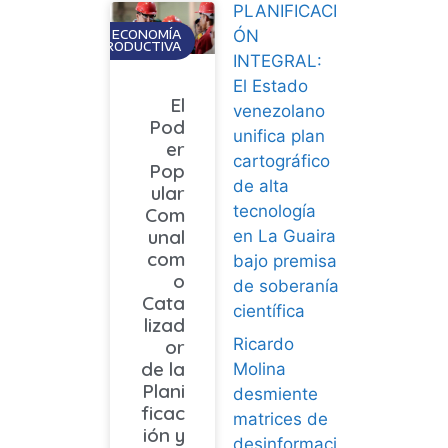
PLANIFICACI
ÓN
ECONOMÍA
PRODUCTIVA
INTEGRAL:
El Estado
El
venezolano
Pod
unifica plan
er
cartográfico
Pop
de alta
ular
tecnología
Com
unal
en La Guaira
com
bajo premisa
o
de soberanía
Cata
científica
lizad
Ricardo
or
de la
Molina
Plani
desmiente
ficac
matrices de
ión y
desinformaci