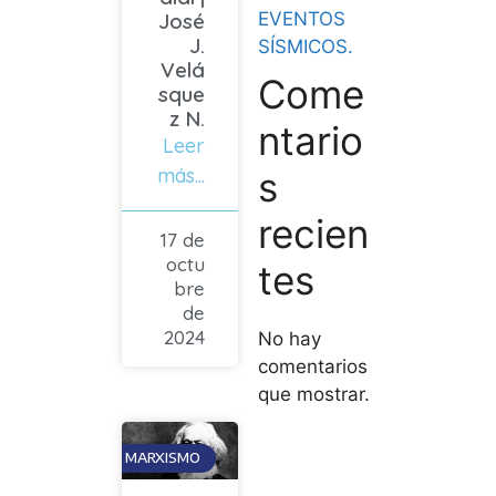
José
EVENTOS
J.
SÍSMICOS.
Velá
Come
sque
z N.
ntario
Leer
más...
s
recien
17 de
octu
tes
bre
de
2024
No hay
comentarios
que mostrar.
MARXISMO