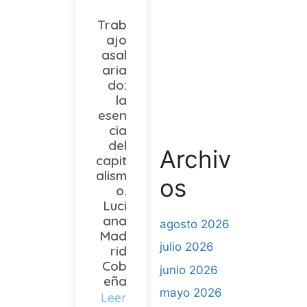
Trab
ajo
asal
aria
do:
la
esen
cia
del
Archiv
capit
alism
os
o.
Luci
ana
agosto 2026
Mad
julio 2026
rid
Cob
junio 2026
eña
mayo 2026
Leer