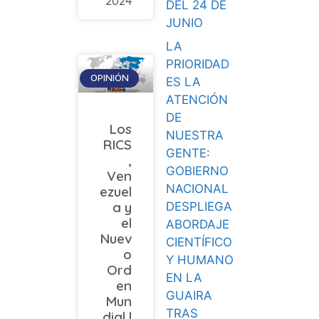
2024
DEL 24 DE
JUNIO
LA
PRIORIDAD
OPINIÓN
ES LA
ATENCIÓN
DE
Los
NUESTRA
RICS
GENTE:
,
GOBIERNO
Ven
NACIONAL
ezuel
a y
DESPLIEGA
el
ABORDAJE
Nuev
CIENTÍFICO
o
Y HUMANO
Ord
EN LA
en
GUAIRA
Mun
TRAS
dial |