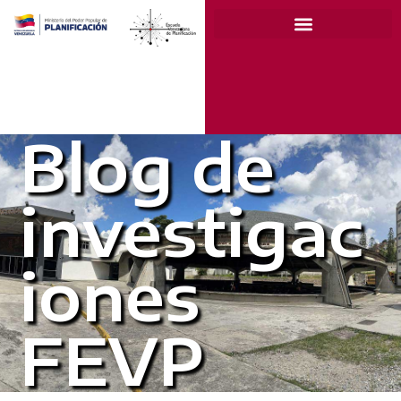
Blog de
investigac
iones
FEVP