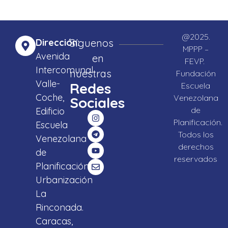
@2025.
Dirección:
Síguenos
MPPP –
Avenida
en
FEVP.
Intercomunal
nuestras
Fundación
Valle-
Redes
Escuela
Coche,
Venezolana
Sociales
de
Edificio
Planificación.
Escuela
Todos los
Venezolana
derechos
de
reservados
Planificación,
Urbanización
La
Rinconada.
Caracas,