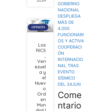
2024
GOBIERNO
NACIONAL
DESPLIEGA
MÁS DE
OPINIÓN
4.000
FUNCIONARI
OS Y ACTIVA
Los
COOPERACI
RICS
ÓN
,
INTERNACIO
Ven
NAL TRAS
ezuel
a y
EVENTO
el
SÍSMICO
Nuev
DEL 24JUN
o
Come
Ord
en
ntario
Mun
dial |