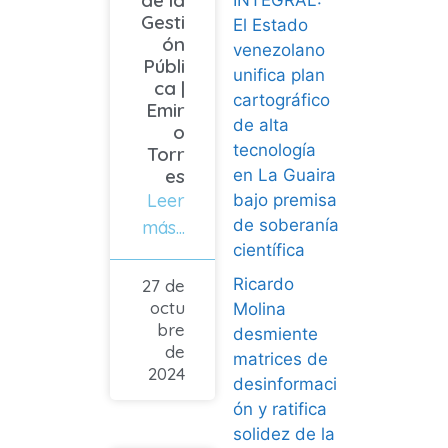
INTEGRAL:
Gesti
El Estado
ón
venezolano
Públi
unifica plan
ca |
cartográfico
Emir
de alta
o
tecnología
Torr
es
en La Guaira
Leer
bajo premisa
de soberanía
más...
científica
Ricardo
27 de
octu
Molina
bre
desmiente
de
matrices de
2024
desinformaci
ón y ratifica
solidez de la