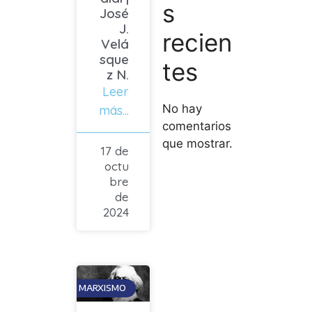
s
José
J.
recien
Velá
sque
tes
z N.
Leer
No hay
más...
comentarios
que mostrar.
17 de
octu
bre
de
2024
MARXISMO