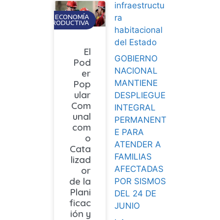
infraestructu
ra
ECONOMÍA
PRODUCTIVA
habitacional
del Estado
El
GOBIERNO
Pod
NACIONAL
er
Pop
MANTIENE
ular
DESPLIEGUE
Com
INTEGRAL
unal
PERMANENT
com
E PARA
o
ATENDER A
Cata
FAMILIAS
lizad
AFECTADAS
or
de la
POR SISMOS
Plani
DEL 24 DE
ficac
JUNIO
ión y