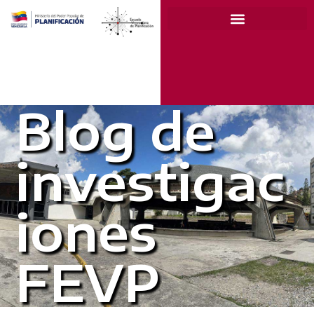
Blog de
investigac
iones
FEVP