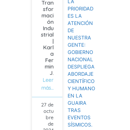
LA
Tran
sfor
PRIORIDAD
maci
ES LA
ón
ATENCIÓN
Indu
DE
strial
NUESTRA
|
GENTE:
Karl
GOBIERNO
a
NACIONAL
Fer
min
DESPLIEGA
J.
ABORDAJE
Leer
CIENTÍFICO
más...
Y HUMANO
EN LA
GUAIRA
27 de
TRAS
octu
bre
EVENTOS
de
SÍSMICOS.