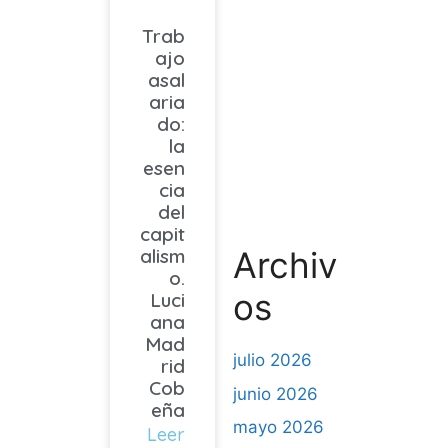
Trab
ajo
asal
aria
do:
la
esen
cia
del
capit
alism
Archiv
o.
os
Luci
ana
Mad
julio 2026
rid
Cob
junio 2026
eña
mayo 2026
Leer