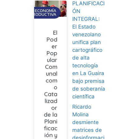
PLANIFICACI
ÓN
ECONOMÍA
PRODUCTIVA
INTEGRAL:
El Estado
El
venezolano
Pod
unifica plan
er
cartográfico
Pop
de alta
ular
tecnología
Com
unal
en La Guaira
com
bajo premisa
o
de soberanía
Cata
científica
lizad
Ricardo
or
de la
Molina
Plani
desmiente
ficac
matrices de
ión y
desinformaci