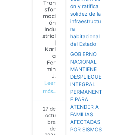
Tran
ón y ratifica
sfor
solidez de la
maci
infraestructu
ón
Indu
ra
strial
habitacional
|
del Estado
Karl
GOBIERNO
a
NACIONAL
Fer
min
MANTIENE
J.
DESPLIEGUE
Leer
INTEGRAL
más...
PERMANENT
E PARA
ATENDER A
27 de
FAMILIAS
octu
bre
AFECTADAS
de
POR SISMOS