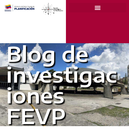
Blog de
investigac
iones
FEVP