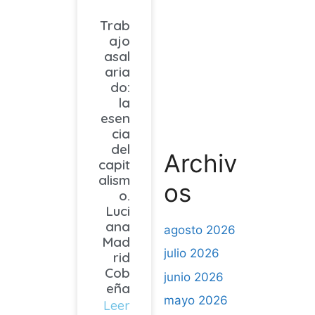
Trab
ajo
asal
aria
do:
la
esen
cia
del
Archiv
capit
alism
os
o.
Luci
ana
agosto 2026
Mad
julio 2026
rid
Cob
junio 2026
eña
mayo 2026
Leer