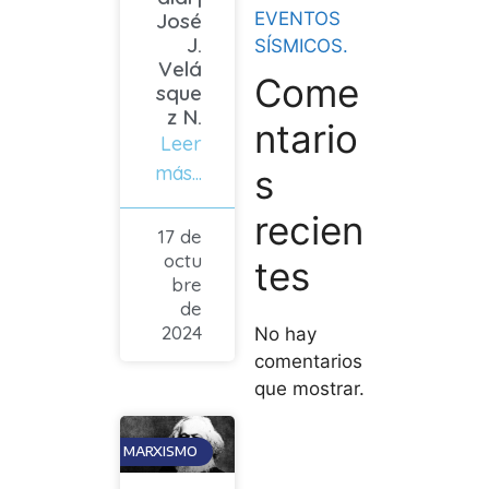
José
EVENTOS
J.
SÍSMICOS.
Velá
Come
sque
z N.
ntario
Leer
más...
s
recien
17 de
octu
tes
bre
de
2024
No hay
comentarios
que mostrar.
MARXISMO