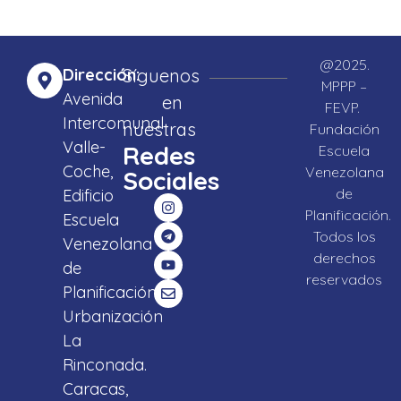
@2025.
Dirección:
Síguenos
MPPP –
Avenida
en
FEVP.
Intercomunal
nuestras
Fundación
Valle-
Redes
Escuela
Coche,
Venezolana
Sociales
de
Edificio
Planificación.
Escuela
Todos los
Venezolana
derechos
de
reservados
Planificación,
Urbanización
La
Rinconada.
Caracas,