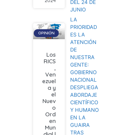
2024
DEL 24 DE
JUNIO
LA
PRIORIDAD
OPINIÓN
ES LA
ATENCIÓN
DE
Los
NUESTRA
RICS
GENTE:
,
GOBIERNO
Ven
NACIONAL
ezuel
a y
DESPLIEGA
el
ABORDAJE
Nuev
CIENTÍFICO
o
Y HUMANO
Ord
EN LA
en
GUAIRA
Mun
TRAS
dial |